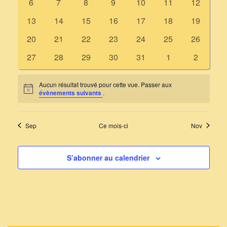
Évènements
0
0
0
0
0
0
0
6
7
8
9
10
11
12
évènements
évènements
évènements
évènements
évènements
évènements
évènemen
0
0
0
0
0
0
0
13
14
15
16
17
18
19
évènements
évènements
évènements
évènements
évènements
évènements
évènemen
0
0
0
0
0
0
0
20
21
22
23
24
25
26
évènements
évènements
évènements
évènements
évènements
évènements
évènemen
0
0
0
0
0
0
0
27
28
29
30
31
1
2
évènements
évènements
évènements
évènements
évènements
évènements
évèneme
Aucun résultat trouvé pour cette vue. Passer aux
Notice
évènements suivants
.
Sep
Ce mois-ci
Nov
S’abonner au calendrier