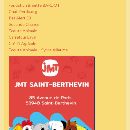
Fondation Brigitte BARDOT
Chat-Perdu.org
Pet Alert 53
Seconde Chance
Écoute Animale
Carrefour Laval
Crédit Agricole
Écoute Animale – Sylvie Alliaume