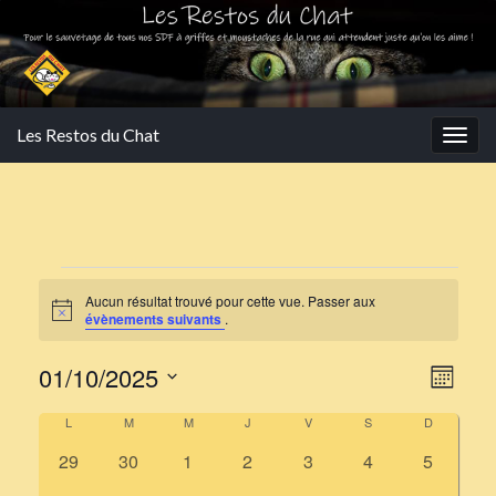
Les Restos du Chat
Togg
navig
Évènements
Aucun résultat trouvé pour cette vue. Passer aux
Notice
évènements suivants
.
Navi
Navi
01/10/2025
Mois
de
par
Sélectionnez
Calendrier
L
LUNDI
M
MARDI
M
MERCREDI
J
JEUDI
V
VENDREDI
S
SAMEDI
D
DIMANCH
vues
une
cons
Évè
de
0
0
0
0
0
0
0
29
30
1
2
3
4
5
date.
évènements
évènements
évènements
évènements
évènements
évènements
évèneme