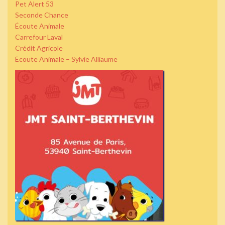
Pet Alert 53
Seconde Chance
Écoute Animale
Carrefour Laval
Crédit Agricole
Écoute Animale – Sylvie Alliaume