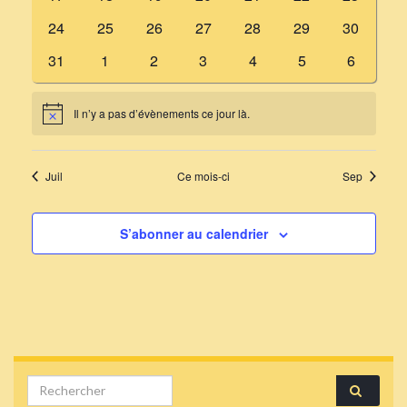
évènements
évènements
évènements
évènements
évènements
évènements
évènemen
0
0
0
0
0
0
0
24
25
26
27
28
29
30
évènements
évènements
évènements
évènements
évènements
évènements
évènemen
0
0
0
0
0
0
0
31
1
2
3
4
5
6
évènements
évènements
évènements
évènements
évènements
évènements
évèneme
Il n’y a pas d’évènements ce jour là.
Notice
Juil
Ce mois-ci
Sep
S’abonner au calendrier
Search for: