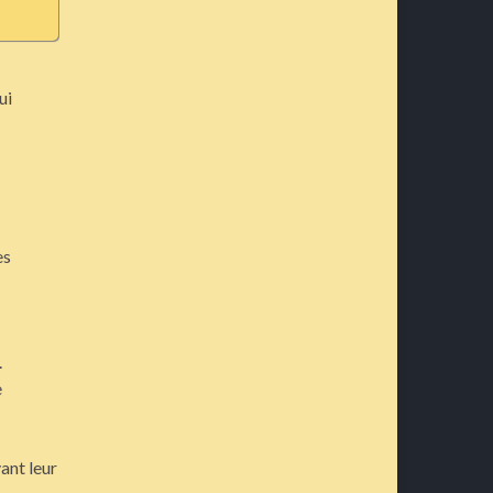
ui
es
.
e
ant leur