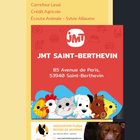
Carrefour Laval
Crédit Agricole
Écoute Animale – Sylvie Alliaume