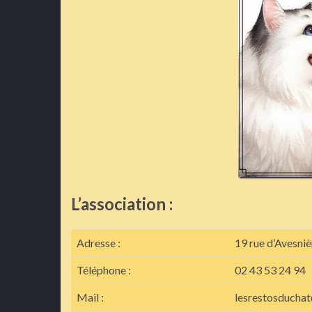
L’association :
Adresse :
19 rue d’Avesni
Téléphone :
02 43 53 24 94
Mail :
lesrestosducha