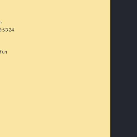
e
3 53 24
d’un