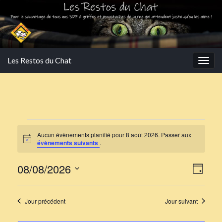
Les Restos du Chat
Togg
navig
Évènements for 8 août 2
Aucun évènements planifié pour 8 août 2026. Passer aux
Notice
évènements suivants
.
Navi
Navi
08/08/2026
Jour
de
par
Sélectionnez
vues
une
cons
Jour précédent
Jour suivant
Évè
date.