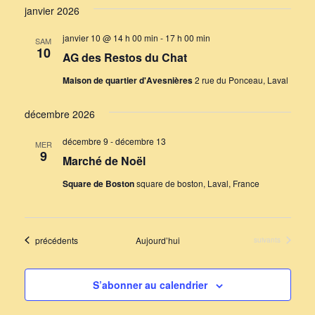
janvier 2026
janvier 10 @ 14 h 00 min
-
17 h 00 min
SAM
10
AG des Restos du Chat
Maison de quartier d'Avesnières
2 rue du Ponceau, Laval
décembre 2026
décembre 9
-
décembre 13
MER
9
Marché de Noël
Square de Boston
square de boston, Laval, France
Évènements
précédents
Aujourd’hui
Évènements
suivants
S’abonner au calendrier