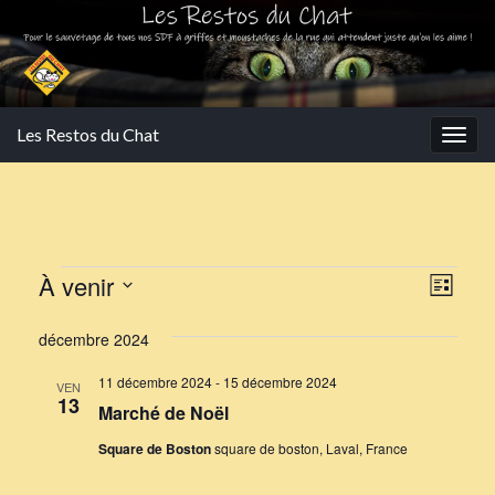
Les Restos du Chat
Togg
navig
Évènements
Navi
Navi
À venir
Liste
de
par
Sélectionnez
vues
décembre 2024
une
cons
Évè
date.
11 décembre 2024
-
15 décembre 2024
VEN
13
Marché de Noël
Square de Boston
square de boston, Laval, France