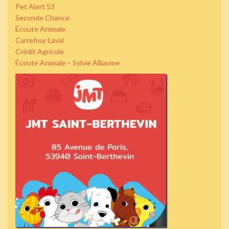
Pet Alert 53
Seconde Chance
Écoute Animale
Carrefour Laval
Crédit Agricole
Écoute Animale – Sylvie Alliaume