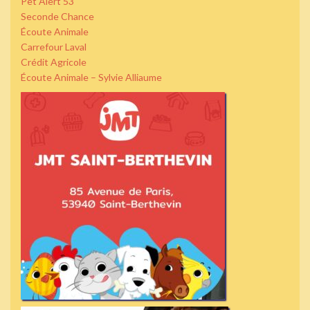
Pet Alert 53
Seconde Chance
Écoute Animale
Carrefour Laval
Crédit Agricole
Écoute Animale – Sylvie Alliaume