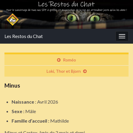
Les Restos du Chat
Togg
navig
Roméo
Loki, Thor et Bjorn
Minus
Naissance
: Avril 2026
Sexe :
Mâle
Famille d’accueil :
Mathilde
Minus et Cortex, âgés de 2 mois et demi.