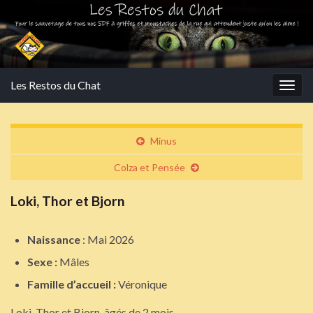
Les Restos du Chat
Togg
navig
Minus
Colza et Pensée
Loki, Thor et Bjorn
Naissance
: Mai 2026
Sexe :
Mâles
Famille d’accueil :
Véronique
Loki, Thor et Bjorn, âgés de 2 mois.