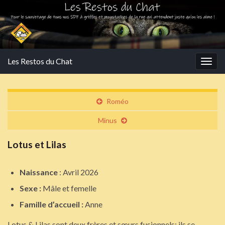
Les Restos du Chat
Togg
navig
Roméo
Minus
Lotus et Lilas
Naissance
: Avril 2026
Sexe :
Mâle et femelle
Famille d’accueil :
Anne
Lotus & Lilas sont deux frères et sœurs fusionnels; ils se