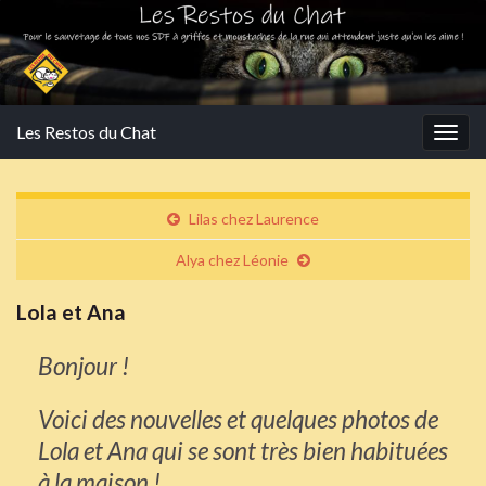
Les Restos du Chat
Togg
navig
Lilas chez Laurence
Alya chez Léonie
Lola et Ana
Bonjour !
Voici des nouvelles et quelques photos de
Lola et Ana qui se sont très bien habituées
à la maison !