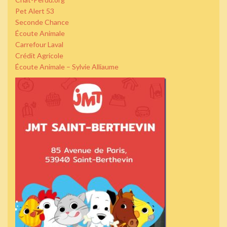
Pet Alert 53
Seconde Chance
Écoute Animale
Carrefour Laval
Crédit Agricole
Écoute Animale – Sylvie Alliaume