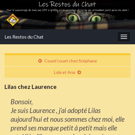
Les Restos du Chat
Togg
navig
Couet’couet chez Stéphane
Lola et Ana
Lilas chez Laurence
Bonsoir,
Je suis Laurence , j’ai adopté Lilas
aujourd’hui et nous sommes chez moi, elle
prend ses marque petit à petit mais elle