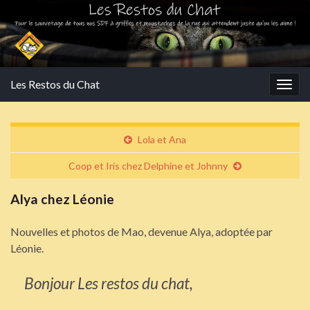
Les Restos du Chat
Togg
navig
Lola et Ana
Coop et Iris chez Delphine et Johnny
Alya chez Léonie
Nouvelles et photos de Mao, devenue Alya, adoptée par
Léonie.
Bonjour Les restos du chat,