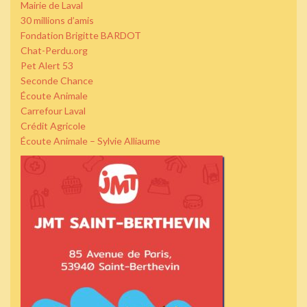
Mairie de Laval
30 millions d’amis
Fondation Brigitte BARDOT
Chat-Perdu.org
Pet Alert 53
Seconde Chance
Écoute Animale
Carrefour Laval
Crédit Agricole
Écoute Animale – Sylvie Alliaume