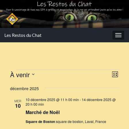
Les Restos du Chat
Togg
navig
Évènements
Navi
Navi
À venir
Liste
de
par
Sélectionnez
vues
décembre 2025
une
cons
Évè
date.
10 décembre 2025 @ 11 h 00 min
-
14 décembre 2025 @
MER
20 h 00 min
10
Marché de Noël
Square de Boston
square de boston, Laval, France