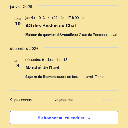
janvier 2026
janvier 10 @ 14 h 00 min
-
17 h 00 min
SAM
10
AG des Restos du Chat
Maison de quartier d'Avesnières
2 rue du Ponceau, Laval
décembre 2026
décembre 9
-
décembre 13
MER
9
Marché de Noël
Square de Boston
square de boston, Laval, France
Évènements
précédents
Aujourd’hui
Évènements
suivants
S’abonner au calendrier