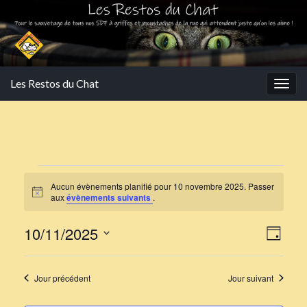
Les Restos du Chat
Togg
navig
Évènements for 10 nove
Aucun évènements planifié pour 10 novembre 2025. Passer
Notice
aux
évènements suivants
.
Navi
Navi
10/11/2025
Jour
de
par
Sélectionnez
vues
une
cons
Jour précédent
Jour suivant
Évè
date.