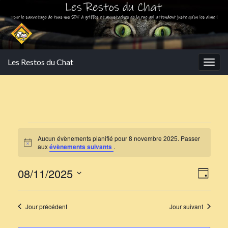
Les Restos du Chat
Togg
navig
Évènements for 8 novem
Aucun évènements planifié pour 8 novembre 2025. Passer
Notice
aux
évènements suivants
.
Navi
Navi
08/11/2025
Jour
de
par
Sélectionnez
vues
une
cons
Jour précédent
Jour suivant
Évè
date.