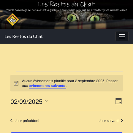
Les Restos du Chat
Togg
navig
Évènements for 2 septem
Aucun évènements planifié pour 2 septembre 2025. Passer
Notice
aux
évènements suivants
.
Navi
Navi
02/09/2025
Jour
de
par
Sélectionnez
vues
une
cons
Jour précédent
Jour suivant
Évè
date.