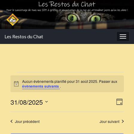
Les Restos du Chat
Togg
navig
Évènements for 31 août 
Aucun évènements planifié pour 31 août 2025. Passer aux
Notice
évènements suivants
.
Navi
Navi
31/08/2025
Jour
de
par
Sélectionnez
vues
une
cons
Jour précédent
Jour suivant
Évè
date.