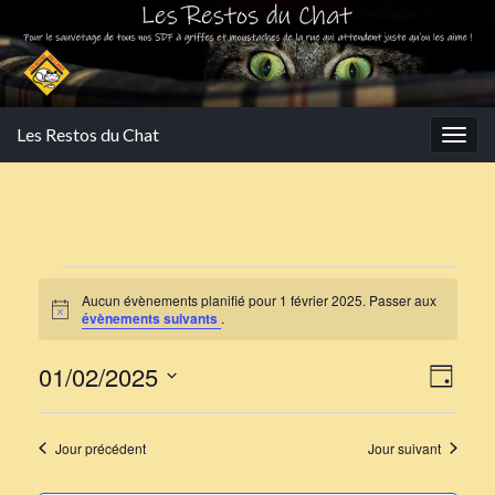
Les Restos du Chat
Togg
navig
Évènements for 1 février
Aucun évènements planifié pour 1 février 2025. Passer aux
Notice
évènements suivants
.
Navi
Navi
01/02/2025
Jour
de
par
Sélectionnez
vues
une
cons
Jour précédent
Jour suivant
Évè
date.