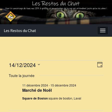
Les Restos du Chat
Togg
navig
Évènements for 14 déce
Navi
Navi
14/12/2024
Jour
de
par
Sélectionnez
Toute la journée
vues
une
cons
Évè
date.
11 décembre 2024
-
15 décembre 2024
Marché de Noël
Square de Boston
square de boston, Laval