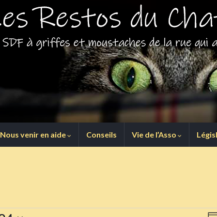
Nous venir en aide
Conseils
Vie de l’Asso
Légis
N