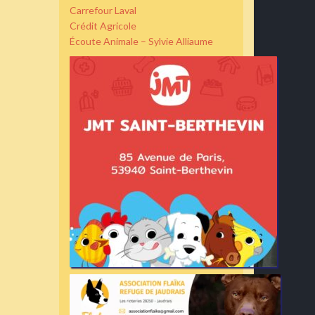
Carrefour Laval
Crédit Agricole
Écoute Animale – Sylvie Alliaume