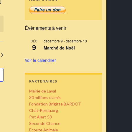
ur
de
ar
vues
nsultations
Évènement
Évènements à venir
décembre 9
-
décembre 13
DÉC
9
Marché de Noël
Voir le calendrier
PARTENAIRES
Mairie de Laval
30 millions d’amis
Fondation Brigitte BARDOT
Chat-Perdu.org
Pet Alert 53
Seconde Chance
Écoute Animale