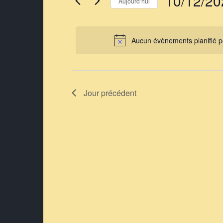
Évènements for 1
10/12/20
Aujourd’hui
Sélectionnez
une
date.
Aucun évènements planifié 
Jour précédent