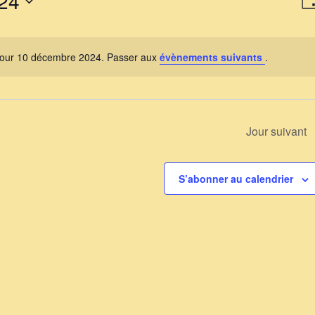
0 décembre 2024
24
Jo
p
co
pour 10 décembre 2024. Passer aux
évènements suivants
.
Notice
Jour suivant
S’abonner au calendrier