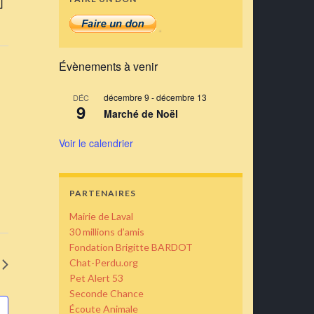
ur
de
ar
vues
nsultations
Évènement
Évènements à venir
décembre 9
-
décembre 13
DÉC
9
Marché de Noël
Voir le calendrier
PARTENAIRES
Mairie de Laval
30 millions d’amis
Fondation Brigitte BARDOT
Chat-Perdu.org
Pet Alert 53
Seconde Chance
Écoute Animale