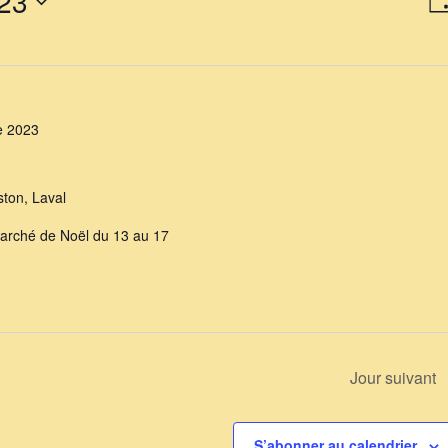
4 décembre 2023
23
Jo
p
co
e 2023
ton, Laval
marché de Noël du 13 au 17
Jour suivant
S’abonner au calendrier