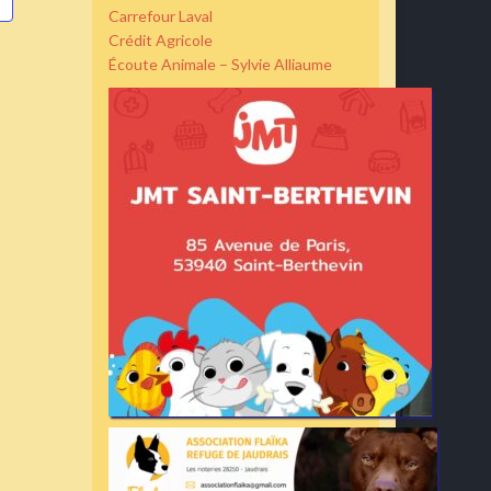
Carrefour Laval
Crédit Agricole
Écoute Animale – Sylvie Alliaume