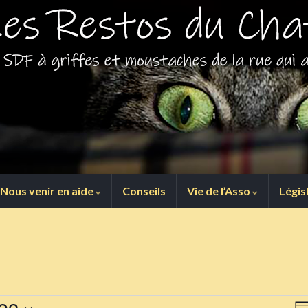
Nous venir en aide
Conseils
Vie de l’Asso
Légis
N