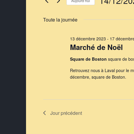
Évènements for 1
14/12/20
Aujourd’hui
Sélectionnez
une
Toute la journée
date.
13 décembre 2023
-
17 décembr
Marché de Noël
Square de Boston
square de bos
Retrouvez nous à Laval pour le 
décembre, square de Boston.
Jour précédent