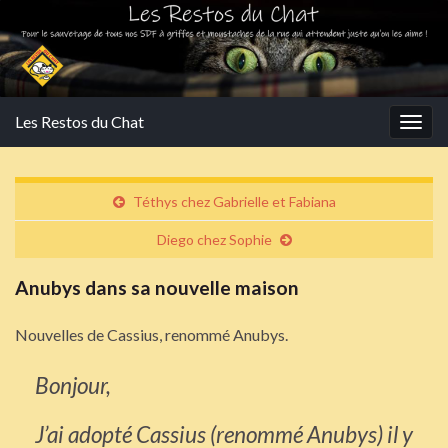
Les Restos du Chat
Togg
navig
Téthys chez Gabrielle et Fabiana
Diego chez Sophie
Anubys dans sa nouvelle maison
Nouvelles de Cassius, renommé Anubys.
Bonjour,
J’ai adopté Cassius (renommé Anubys) il y