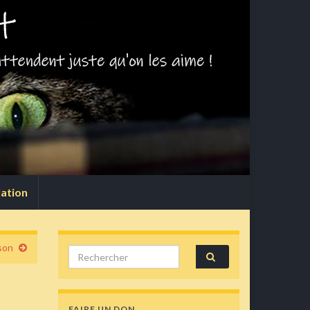
lation
son
Search for:
FAIRE UN DON