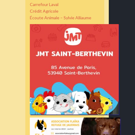
Carrefour Laval
Crédit Agricole
Écoute Animale – Sylvie Alliaume