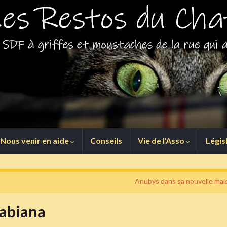
Nous venir en aide
Conseils
Vie de l’Asso
Légis
Anubys dans sa nouvelle mai
Fabiana