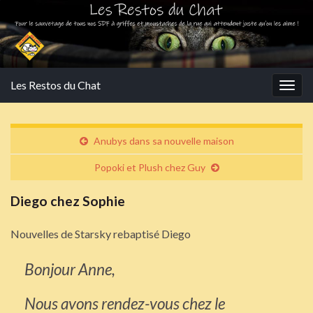
Les Restos du Chat
Togg
navig
Anubys dans sa nouvelle maison
Popoki et Plush chez Guy
Diego chez Sophie
Nouvelles de Starsky rebaptisé Diego
Bonjour Anne,
Nous avons rendez-vous chez le