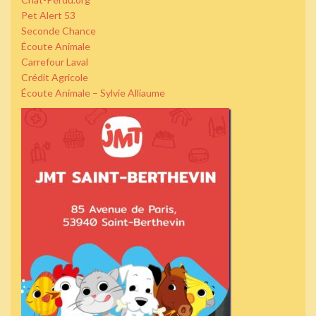
Pet Alert 53
Seconde Chance
Écoute Animale
Carrefour Laval
Crédit Agricole
Écoute Animale – Sylvie Alliaume