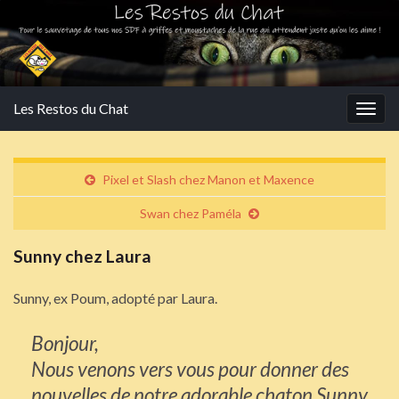
Les Restos du Chat
Togg
navig
Pixel et Slash chez Manon et Maxence
Swan chez Paméla
Sunny chez Laura
Sunny, ex Poum, adopté par Laura.
Bonjour,
Nous venons vers vous pour donner des
nouvelles de notre adorable chaton Sunny