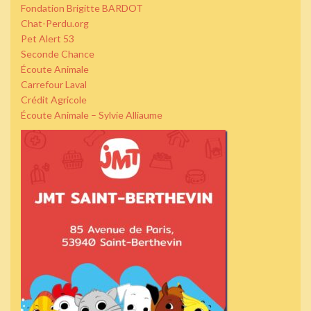
Fondation Brigitte BARDOT
Chat-Perdu.org
Pet Alert 53
Seconde Chance
Écoute Animale
Carrefour Laval
Crédit Agricole
Écoute Animale – Sylvie Alliaume