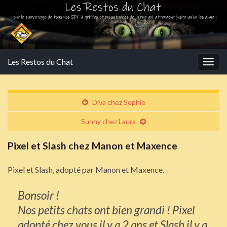
Les Restos du Chat
Togg
navig
Diva chez Sophie
Sunny chez Laura
Pixel et Slash chez Manon et Maxence
Pixel et Slash, adopté par Manon et Maxence.
Bonsoir !
Nos petits chats ont bien grandi ! Pixel
adopté chez vous il y a 2 ans et Slash il y a