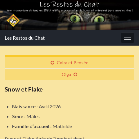
Les Restos du Chat
Togg
navig
Colza et Pensée
Olga
Snow et Flake
Naissance
: Avril 2026
Sexe :
Mâles
Famille d’accueil :
Mathilde
Snow et Flake, âgés de 2 mois et demi.