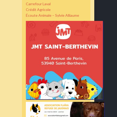
Carrefour Laval
Crédit Agricole
Écoute Animale – Sylvie Alliaume