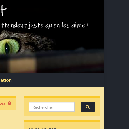
lation
Léa
Search for:
FAIRE UN DON