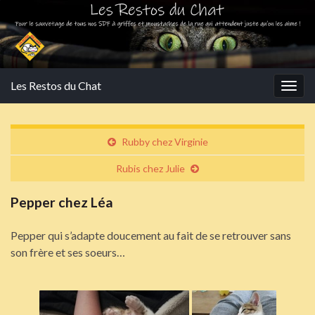
Les Restos du Chat
Togg
navig
Rubby chez Virginie
Rubis chez Julie
Pepper chez Léa
Pepper qui s’adapte doucement au fait de se retrouver sans
son frère et ses soeurs…