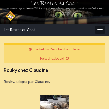
Les Restos du Chat
Togg
navig
Garfield & Peluche chez Olivier
Félix chez David
Rouky chez Claudine
Rouky, adopté par Claudine.