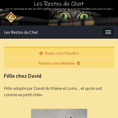
Les Restos du Chat
Togg
navig
Rouky chez Claudine
Pandora chez Nathalie
Félix chez David
Félix adopté par David du Maine et Loire… et qui le suit
comme un petit chien.