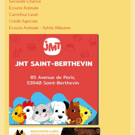
Seconde Chance
Écoute Animale
Carrefour Laval
Crédit Agricole
Écoute Animale – Sylvie Alliaume