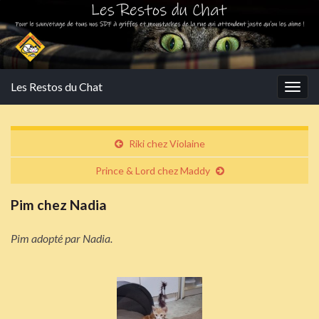
Les Restos du Chat
Togg
navig
Riki chez Violaine
Prince & Lord chez Maddy
Pim chez Nadia
Pim adopté par Nadia.