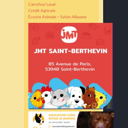
Carrefour Laval
Crédit Agricole
Écoute Animale – Sylvie Alliaume