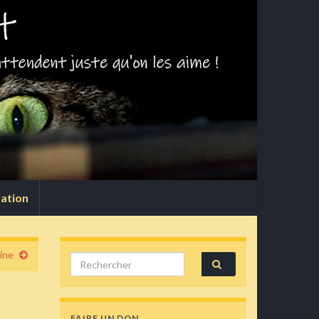
lation
ine
Search for:
FAIRE UN DON