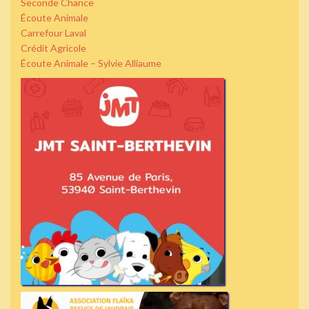
Seconde Chance
Écoute Animale
Carrefour Laval
Crédit Agricole
Écoute Animale – Sylvie Alliaume