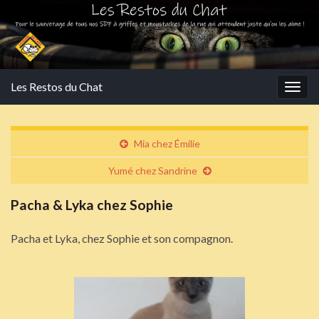
Les Restos du Chat
Togg
navig
Mia chez Émilie
Yumé chez Sandrine
Pacha & Lyka chez Sophie
Pacha et Lyka, chez Sophie et son compagnon.