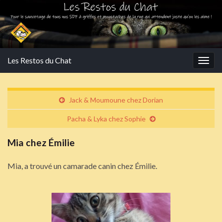
Les Restos du Chat
Togg
navig
Jack & Moumoune chez Dorian
Pacha & Lyka chez Sophie
Mia chez Émilie
Mia, a trouvé un camarade canin chez Émilie.