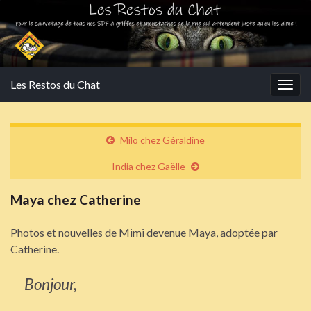
Les Restos du Chat
Togg
navig
Milo chez Géraldine
India chez Gaëlle
Maya chez Catherine
Photos et nouvelles de Mimi devenue Maya, adoptée par
Catherine.
Bonjour,