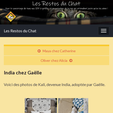
Les Restos du Chat
Togg
navig
Maya chez Catherine
Oliver chez Alicia
India chez Gaëlle
Voici des photos de Kali, devenue India, adoptée par Gaëlle.