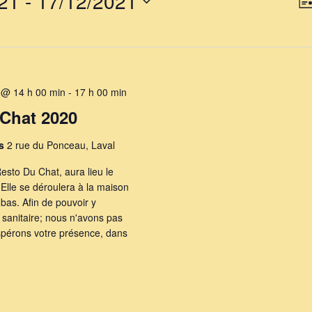
21
 - 
17/12/2021
Lis
p
co
 @ 14 h 00 min
-
17 h 00 min
Chat 2020
es
2 rue du Ponceau, Laval
sto Du Chat, aura lieu le
 Elle se déroulera à la maison
 bas. Afin de pouvoir y
e sanitaire; nous n'avons pas
 espérons votre présence, dans