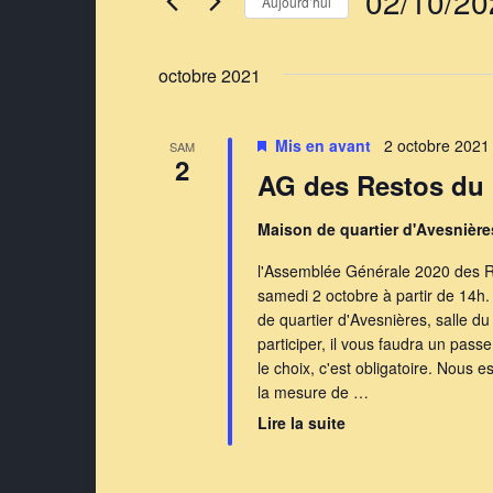
Évènements
02/10/20
Aujourd’hui
Sélectionnez
une
octobre 2021
date.
Mis en avant
2 octobre 2021
SAM
2
AG des Restos du 
Maison de quartier d'Avesnièr
l'Assemblée Générale 2020 des Re
samedi 2 octobre à partir de 14h.
de quartier d'Avesnières, salle du
participer, il vous faudra un pass
le choix, c'est obligatoire. Nous
la mesure de …
Lire la suite