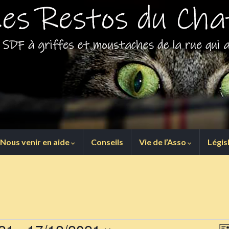
Nous venir en aide
Conseils
Vie de l’Asso
Légis
N