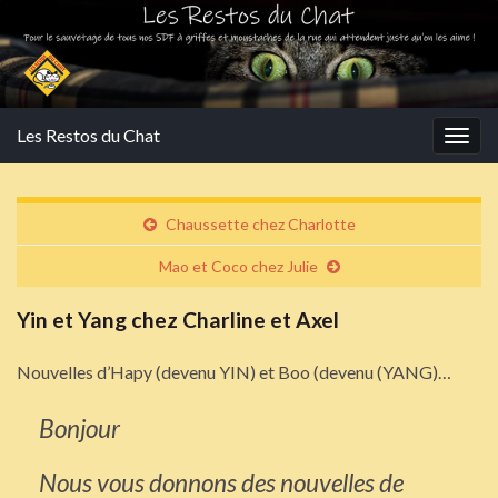
Les Restos du Chat
Togg
navig
Chaussette chez Charlotte
Mao et Coco chez Julie
Yin et Yang chez Charline et Axel
Nouvelles d’Hapy (devenu YIN) et Boo (devenu (YANG)…
Bonjour
Nous vous donnons des nouvelles de