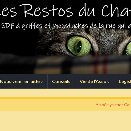
Nous venir en aide
Conseils
Vie de l’Asso
Légis
Arthémys chez Gat