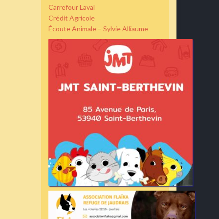
Carrefour Laval
Crédit Agricole
Écoute Animale – Sylvie Alliaume