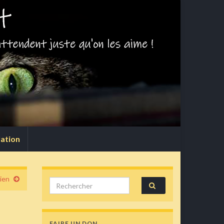
lation
ien
Search for:
FAIRE UN DON