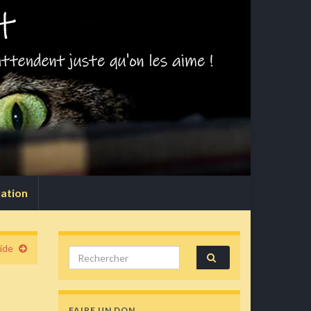
lation
ide
Search for:
FAIRE UN DON