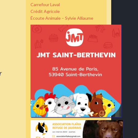
Carrefour Laval
Crédit Agricole
Écoute Animale – Sylvie Alliaume
r