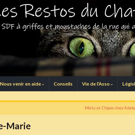
Nous venir en aide
Conseils
Vie de l’Asso
Légis
Misty et Chipie chez Adela
e-Marie