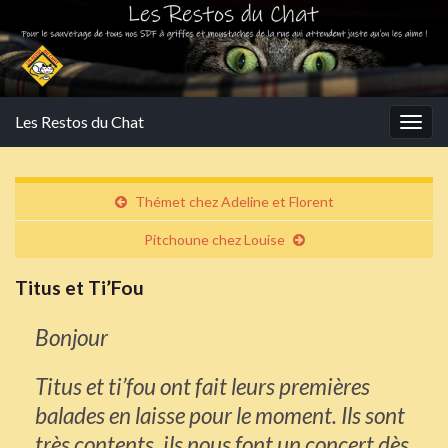
Les Restos du Chat
Togg
navig
Thémet chez Adeline et Florent
Pitchoune chez Louise
Titus et Ti’Fou
Bonjour
Titus et ti’fou ont fait leurs premières
balades en laisse pour le moment. Ils sont
très contents, ils nous font un concert dès