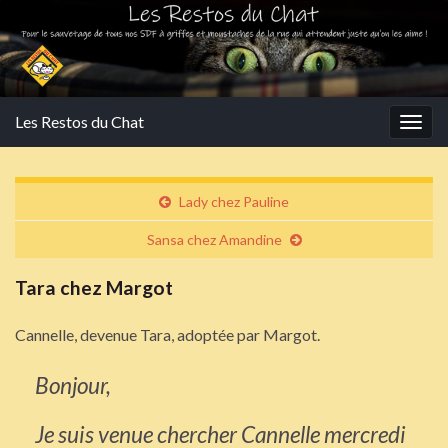
Les Restos du Chat
Togg
navig
Lady chez Pauline
Sansa chez Amandine
Tara chez Margot
Cannelle, devenue Tara, adoptée par Margot.
Bonjour,
Je suis venue chercher Cannelle mercredi