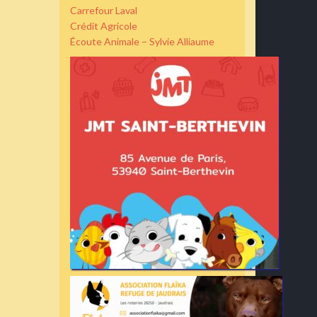
Carrefour Laval
Crédit Agricole
Écoute Animale – Sylvie Alliaume