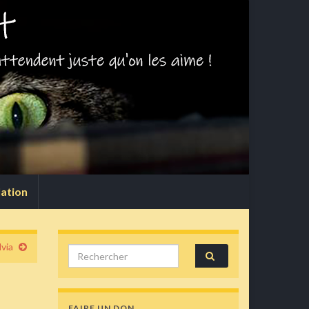
lation
via
Search for:
FAIRE UN DON