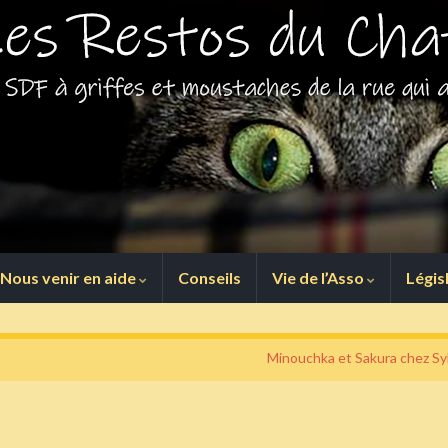
Nous venir en aide
Conseils
Vie de l’Asso
Légis
Minouchka et Sakura chez Syl