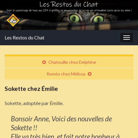
Les Restos du Chat
Togg
navig
Chatouille chez Delphine
Roméo chez Mélissa
Sokette chez Émilie
Sokette, adoptée par Émilie.
Bonsoir Anne, Voici des nouvelles de
Sokette !!
Elle va très bien, et fait notre bonheur à