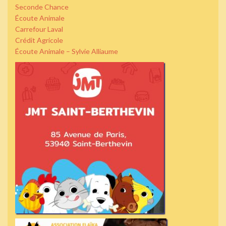
Seconde Chance
Écoute Animale
Carrefour Laval
Crédit Agricole
Écoute Animale – Sylvie Alliaume