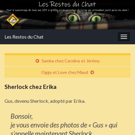
Les Restos du Chat
Togg
navig
Samba chez Caroline et Jérémy
Oggy et Love chez Maud
Sherlock chez Erika
Gus, devenu Sherlock, adopté par Erika.
Bonsoir,
je vous envoie des photos de « Gus » qui
s’appelle maintenant Sherlock.