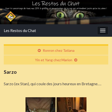
Les Restos du Chat
Togg
navig
Ronron chez Tatiana
Yin et Yang chez Marion
Sarzo
Sarzo (ex Stan), qui coule des jours heureux en Bretagne….