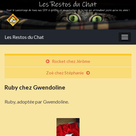
Les Restos du Chat
Togg
navig
Rocket chez Jérôme
Zoë chez Stéphanie
Ruby chez Gwendoline
Ruby, adoptée par Gwendoline.